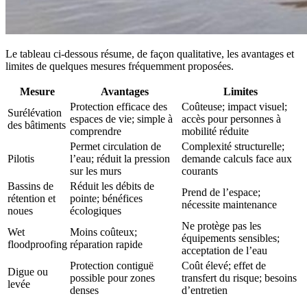
Le tableau ci-dessous résume, de façon qualitative, les avantages et
limites de quelques mesures fréquemment proposées.
Mesure
Avantages
Limites
Protection efficace des
Coûteuse; impact visuel;
Surélévation
espaces de vie; simple à
accès pour personnes à
des bâtiments
comprendre
mobilité réduite
Permet circulation de
Complexité structurelle;
Pilotis
l’eau; réduit la pression
demande calculs face aux
sur les murs
courants
Bassins de
Réduit les débits de
Prend de l’espace;
rétention et
pointe; bénéfices
nécessite maintenance
noues
écologiques
Ne protège pas les
Wet
Moins coûteux;
équipements sensibles;
floodproofing
réparation rapide
acceptation de l’eau
Protection contiguë
Coût élevé; effet de
Digue ou
possible pour zones
transfert du risque; besoins
levée
denses
d’entretien