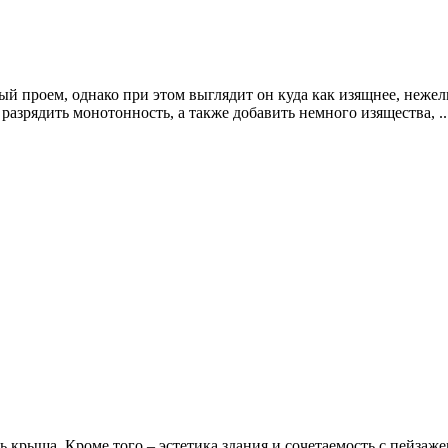
 проем, однако при этом выглядит он куда как изящнее, нежели
азрядить монотонность, а также добавить немного изящества, ..
 крыша. Кроме того – эстетика здания и сочетаемость с пейзаж