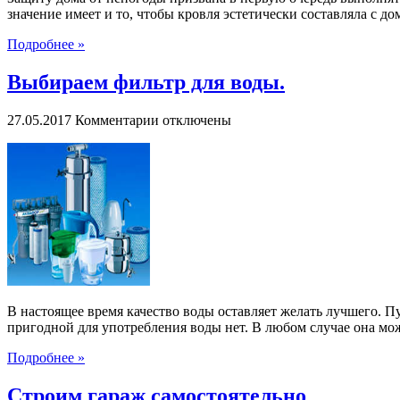
значение имеет и то, чтобы кровля эстетически составляла с дом
Подробнее »
Выбираем фильтр для воды.
к
27.05.2017
Комментарии
отключены
записи
Выбираем
фильтр
для
воды.
В настоящее время качество воды оставляет желать лучшего. Пус
пригодной для употребления воды нет. В любом случае она може
Подробнее »
Строим гараж самостоятельно