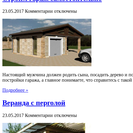
к
23.05.2017
Комментарии
отключены
записи
Строим
гараж
самостоятельно
Настоящий мужчина должен родить сына, посадить дерево и пос
постройки гаража, а главное понимаете, что справитесь с такой 
Подробнее »
Веранда с перголой
к
23.05.2017
Комментарии
отключены
записи
Веранда
с