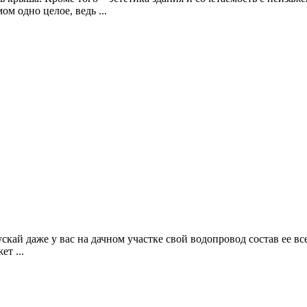
ом одно целое, ведь ...
кай даже у вас на дачном участке свой водопровод состав ее все
т ...