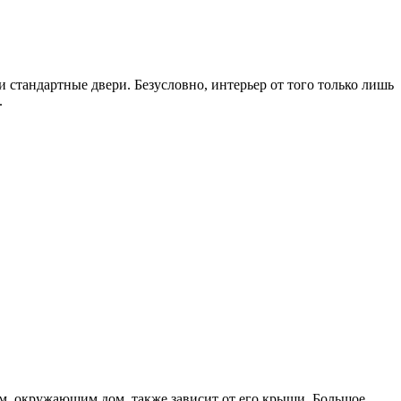
 стандартные двери. Безусловно, интерьер от того только лишь
.
ем, окружающим дом, также зависит от его крыши. Большое