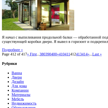
перголой
Я начал с выпиливания продольной балки — обработанной под
существующей коробки двери. Я вывел в горизонт и подкрепил 
Подробнее »
Page 412 of 417
« First
...
380
390
400
«
410
411
412
413
414
»
...
Last »
Рубрики
Ванна
Двери
Дизайн
Для дома
Компании
Материалы
Мебель
Недвижимость
Оборудование