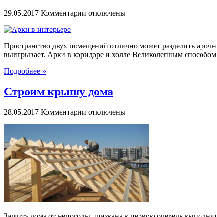
к
29.05.2017
Комментарии
отключены
записи
Арки
в
Пространство двух помещений отлично может разделить арочный
интерьере
выигрывает. Арки в коридоре и холле Великолепным способом р
Подробнее »
Строим крышу дома
к
28.05.2017
Комментарии
отключены
записи
Строим
крышу
дома
Защиту дома от непогоды призвана в первую очередь выполнять