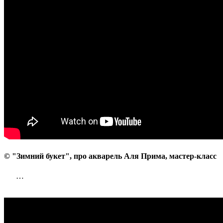
Прима,
мастер-
класс
© "Зимний букет", про акварель Аля Прима, мастер-класс
…