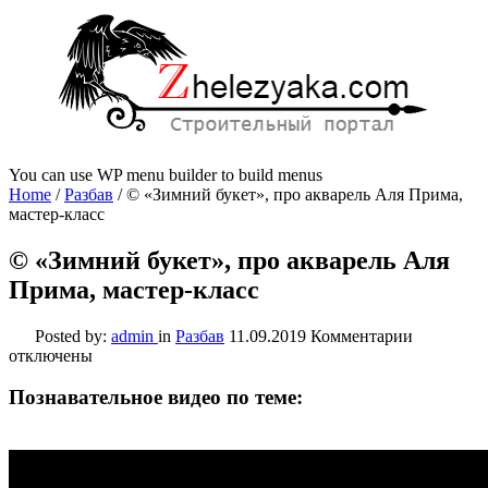
You can use WP menu builder to build menus
Home
/
Разбав
/
© «Зимний букет», про акварель Аля Прима,
мастер-класс
© «Зимний букет», про акварель Аля
Прима, мастер-класс
к
Posted by:
admin
in
Разбав
11.09.2019
Комментарии
записи
отключены
©
«Зимний
Познавательное видео по теме:
букет»,
про
акварель
Аля