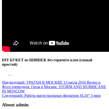
DIY БУКЕТ из ШИШЕК без горячего клея (самый
простой)
…
Предыдущий:
УРАГАН В МОСКВЕ 13 июля 2016 Видео и
Фото очевидцев. Гроза в Москве. STORM AND HURRICANE
IN MOSCOW
Следующий:
Работа магистральных фильтров SL10″ 5 мкм
About admin