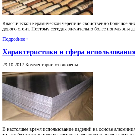
Классической керамической черепице свойственно большое чис
дорого стоит. Поэтому сегодня значительно более популярны др
Подробнее »
Характеристики и сфера использовани
к
29.10.2017
Комментарии
отключены
записи
Характеристики
и
сфера
использования
листового
алюминия
В настоящее время использование изделий на основе алюмини
то, что без этого материала сегодня невозможно представить 