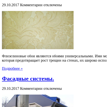
к
29.10.2017
Комментарии
отключены
записи
Флизелиновые
обои
Флизелиновые обои являются обоями универсальными. Ими мож
которая предотвращает рост трещин на стенах, их широко испо
Подробнее »
Фасадные системы.
к
29.10.2017
Комментарии
отключены
записи
Фасадные
системы.