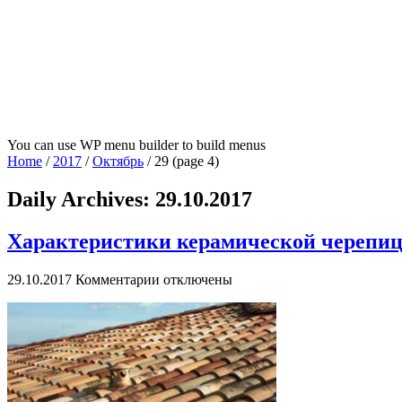
You can use WP menu builder to build menus
Home
/
2017
/
Октябрь
/
29
(page 4)
Daily Archives:
29.10.2017
Характеристики керамической черепи
к
29.10.2017
Комментарии
отключены
записи
Характеристики
керамической
черепицы