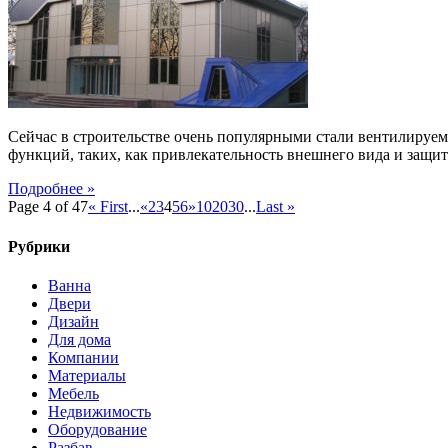
Сейчас в строительстве очень популярными стали вентилируем
функций, таких, как привлекательность внешнего вида и защит
Подробнее »
Page 4 of 47
« First
...
«
2
3
4
5
6
»
10
20
30
...
Last »
Рубрики
Ванна
Двери
Дизайн
Для дома
Компании
Материалы
Мебель
Недвижимость
Оборудование
Разбав