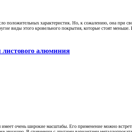
ло положительных характеристик. Но, к сожалению, она при св
угие виды этого кровельного покрытия, которые стоят меньше. И
я листового алюминия
я имеет очень широкие масштабы. Его применение можно встрет
даже авиацию. В сравнении с другими вариантами металлопроката