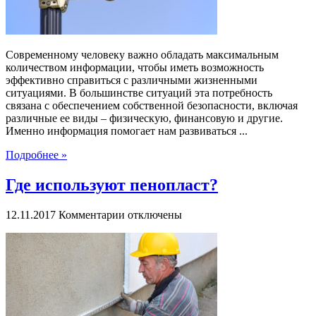
Современному человеку важно обладать максимальным
количеством информации, чтобы иметь возможность
эффективно справиться с различными жизненными
ситуациями. В большинстве ситуаций эта потребность
связана с обеспечением собственной безопасности, включая
различные ее виды – физическую, финансовую и другие.
Именно информация помогает нам развиваться ...
Подробнее »
Где используют пенопласт?
к
12.11.2017
Комментарии
отключены
записи
Где
используют
пенопласт?