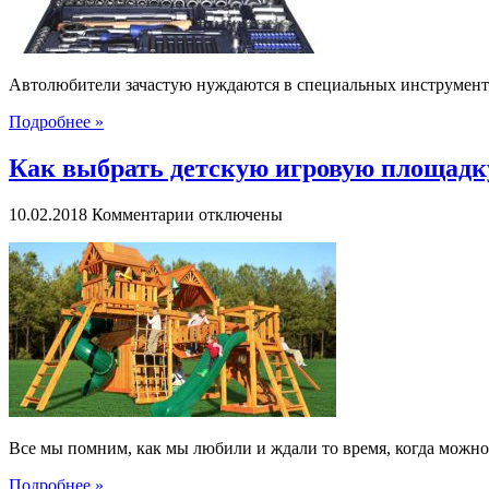
Автолюбители зачастую нуждаются в специальных инструмента
Подробнее »
Как выбрать детскую игровую площадк
к
10.02.2018
Комментарии
отключены
записи
Как
выбрать
детскую
игровую
площадку
Все мы помним, как мы любили и ждали то время, когда можно 
Подробнее »