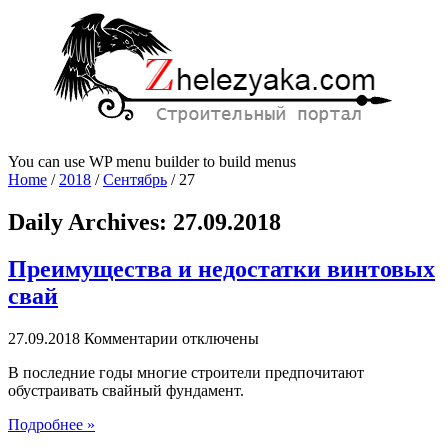
You can use WP menu builder to build menus
Home
/
2018
/
Сентябрь
/
27
Daily Archives:
27.09.2018
Преимущества и недостатки винтовых
свай
к
27.09.2018
Комментарии
отключены
записи
В последние годы многие строители предпочитают
Преимущества
обустраивать свайный фундамент.
и
недостатки
Подробнее »
винтовых
свай