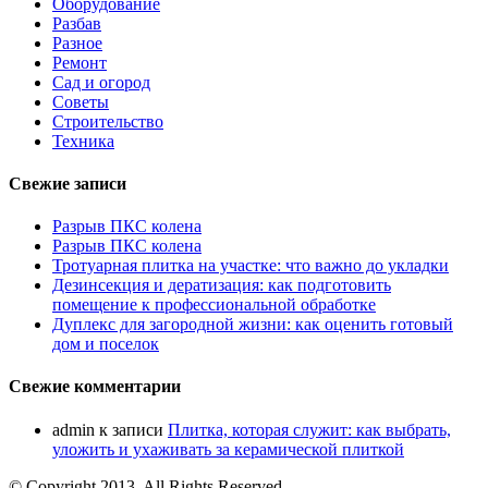
Оборудование
Разбав
Разное
Ремонт
Сад и огород
Советы
Строительство
Техника
Свежие записи
Разрыв ПКС колена
Разрыв ПКС колена
Тротуарная плитка на участке: что важно до укладки
Дезинсекция и дератизация: как подготовить
помещение к профессиональной обработке
Дуплекс для загородной жизни: как оценить готовый
дом и поселок
Свежие комментарии
admin
к записи
Плитка, которая служит: как выбрать,
уложить и ухаживать за керамической плиткой
© Copyright 2013, All Rights Reserved.