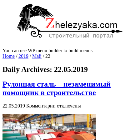
You can use WP menu builder to build menus
Home
/
2019
/
Май
/
22
Daily Archives:
22.05.2019
Рулонная сталь – незаменимый
помощник в строительстве
к
22.05.2019
Комментарии
отключены
записи
Рулонная
сталь
–
незаменимый
помощник