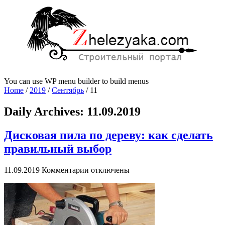
You can use WP menu builder to build menus
Home
/
2019
/
Сентябрь
/
11
Daily Archives:
11.09.2019
Дисковая пила по дереву: как сделать
правильный выбор
к
11.09.2019
Комментарии
отключены
записи
Дисковая
пила
по
дереву:
как