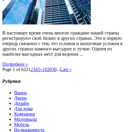
компании
в
Сингапуре
В настоящее время очень многие граждане нашей страны
регистрируют свой бизнес в других странах. Это в первую
очередь связанно с тем, что условия и налоговые условия в
других странах намного выгоднее и лучше. Одним из
наиболее выгодных мест для ведения ...
Подробнее »
Page 1 of 622
1
2
3
4
5
»
10
20
30
...
Last »
Рубрики
Ванна
Двери
Дизайн
Для дома
Компании
Материалы
Мебель
Недвижимость