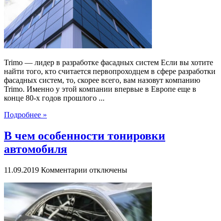
в
разработке
фасадных
систем
Trimo — лидер в разработке фасадных систем Если вы хотите
найти того, кто считается первопроходцем в сфере разработки
фасадных систем, то, скорее всего, вам назовут компанию
Trimo. Именно у этой компании впервые в Европе еще в
конце 80-х годов прошлого ...
Подробнее »
В чем особенности тонировки
автомобиля
к
11.09.2019
Комментарии
отключены
записи
В
чем
особенности
тонировки