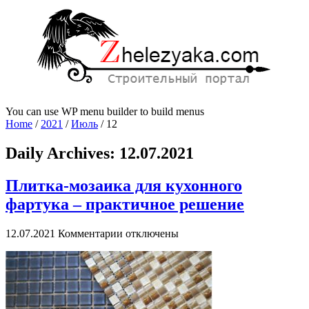
You can use WP menu builder to build menus
Home
/
2021
/
Июль
/
12
Daily Archives:
12.07.2021
Плитка-мозаика для кухонного
фартука – практичное решение
к
12.07.2021
Комментарии
отключены
записи
Плитка-
мозаика
для
кухонного
фартука