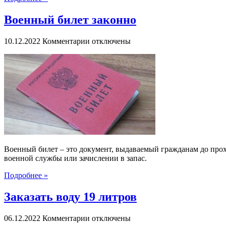
Военный билет законно
к
10.12.2022
Комментарии
отключены
записи
Военный
билет
законно
Военный билет – это документ, выдаваемый гражданам до про
военной службы или зачислении в запас.
Подробнее »
Заказать воду 19 литров
к
06.12.2022
Комментарии
отключены