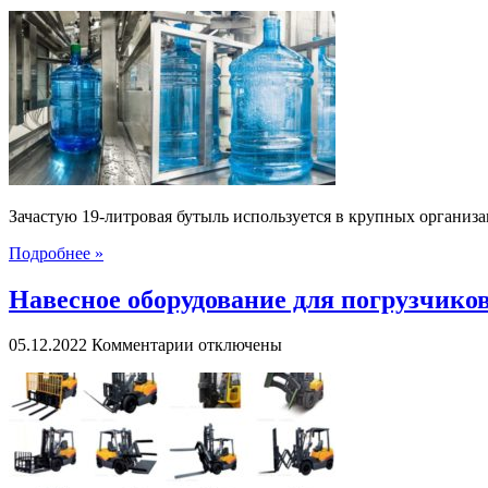
записи
Заказать
воду
19
литров
Зачастую 19-литровая бутыль используется в крупных организа
Подробнее »
Навесное оборудование для погрузчиков
к
05.12.2022
Комментарии
отключены
записи
Навесное
оборудование
для
погрузчиков:
использование
в