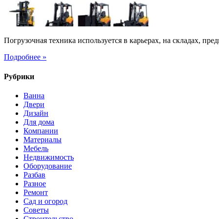
строительстве
Погрузочная техника используется в карьерах, на складах, пр
Подробнее »
Рубрики
Ванна
Двери
Дизайн
Для дома
Компании
Материалы
Мебель
Недвижимость
Оборудование
Разбав
Разное
Ремонт
Сад и огород
Советы
Строительство