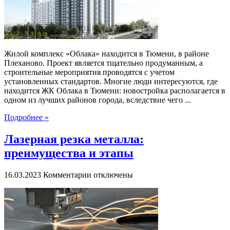
«Облака»
Жилой комплекс «Облака» находится в Тюмени, в районе
Плеханово. Проект является тщательно продуманным, а
строительные мероприятия проводятся с учетом
установленных стандартов. Многие люди интересуются, где
находится ЖК Облака в Тюмени: новостройка располагается в
одном из лучших районов города, вследствие чего ...
Подробнее »
Лазерная резка металла:
преимущества и этапы
к
16.03.2023
Комментарии
отключены
записи
Лазерная
резка
металла:
преимущества
и