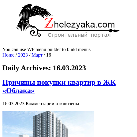
You can use WP menu builder to build menus
Home
/
2023
/
Март
/
16
Daily Archives:
16.03.2023
Причины покупки квартир в ЖК
«Облака»
к
16.03.2023
Комментарии
отключены
записи
Причины
покупки
квартир
в
ЖК