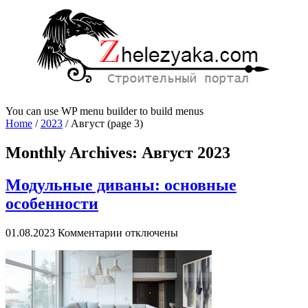
You can use WP menu builder to build menus
Home
/
2023
/
Август
(page 3)
Monthly Archives:
Август 2023
Модульные диваны: основные
особенности
к
01.08.2023
Комментарии
отключены
записи
Модульные
диваны:
основные
особенности