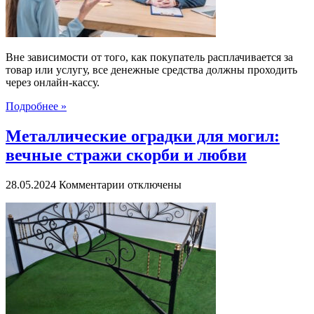
и
где
купить
Вне зависимости от того, как покупатель расплачивается за
товар или услугу, все денежные средства должны проходить
через онлайн-кассу.
Подробнее »
Металлические оградки для могил:
вечные стражи скорби и любви
к
28.05.2024
Комментарии
отключены
записи
Металлические
оградки
для
могил:
вечные
стражи
скорби
и
любви