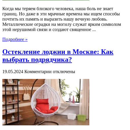
Когда мы теряем близкого человека, наша боль не знает
границ. Но даже в эти мрачные времена мы ищем способы
почтить их память и выразить нашу вечную любовь.
Металлические оградки на могилу служат ярким символом
этой нерушимой связи и создают священное ...
Подробнее »
Остекление лоджии в Москве: Как
выбрать подрядчика?
к
19.05.2024
Комментарии
отключены
записи
Остекление
лоджии
в
Москве:
Как
выбрать
подрядчика?