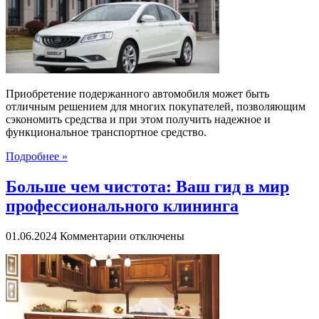
пробегом:
Взвешенный
подход
к
разумному
выбору
Приобретение подержанного автомобиля может быть
отличным решением для многих покупателей, позволяющим
сэкономить средства и при этом получить надежное и
функциональное транспортное средство.
Подробнее »
Больше чем чистота: Ваш гид в мир
профессионального клининга
к
01.06.2024
Комментарии
отключены
записи
Больше
чем
чистота:
Ваш
гид