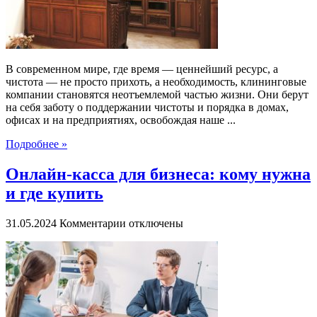
в
мир
профессионального
клининга
В современном мире, где время — ценнейший ресурс, а
чистота — не просто прихоть, а необходимость, клининговые
компании становятся неотъемлемой частью жизни. Они берут
на себя заботу о поддержании чистоты и порядка в домах,
офисах и на предприятиях, освобождая наше ...
Подробнее »
Онлайн-касса для бизнеса: кому нужна
и где купить
к
31.05.2024
Комментарии
отключены
записи
Онлайн-
касса
для
бизнеса:
кому
нужна