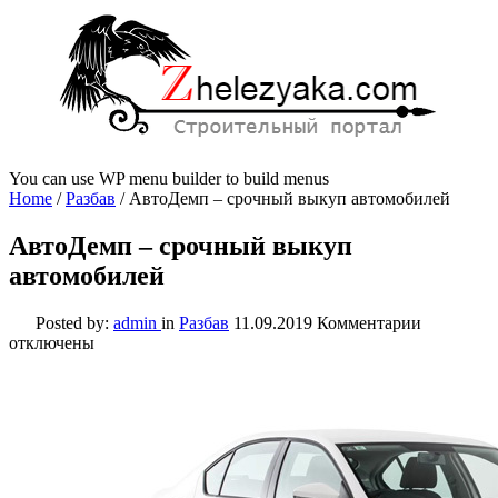
You can use WP menu builder to build menus
Home
/
Разбав
/
АвтоДемп – срочный выкуп автомобилей
АвтоДемп – срочный выкуп
автомобилей
к
Posted by:
admin
in
Разбав
11.09.2019
Комментарии
записи
отключены
АвтоДем
–
срочный
выкуп
автомоби