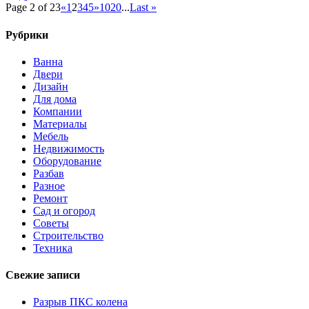
Page 2 of 23
«
1
2
3
4
5
»
10
20
...
Last »
оригинальность
Рубрики
Ванна
Двери
Дизайн
Для дома
Компании
Материалы
Мебель
Недвижимость
Оборудование
Разбав
Разное
Ремонт
Сад и огород
Советы
Строительство
Техника
Свежие записи
Разрыв ПКС колена