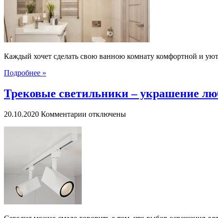
НА
ЧТО
ОБРАТИТЬ
ВНИМАНИЕ
Каждый хочет сделать свою ванною комнату комфортной и уютн
Подробнее »
Трековые светильники – украшение лю
к
20.10.2020
Комментарии
отключены
записи
Трековые
светильники
–
украшение
любого
современного
помещения