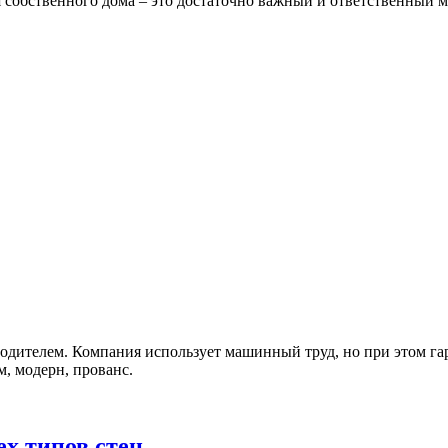
я собственного дома – это достаточно важный и ответственный 
дителем. Компания использует машинный труд, но при этом га
, модерн, прованс.
ех типов стен