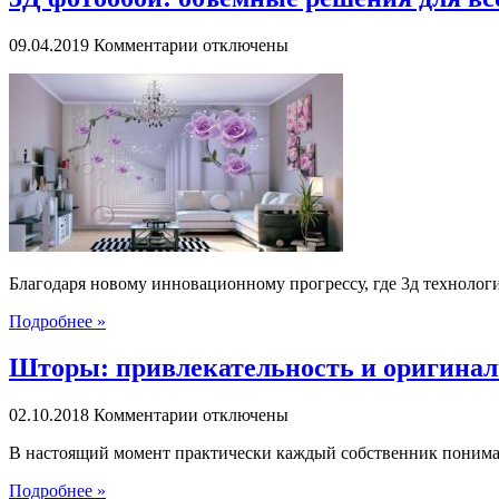
к
09.04.2019
Комментарии
отключены
записи
3Д
фотообои:
объемные
решения
для
всех
типов
стен
Благодаря новому инновационному прогрессу, где 3д технолог
Подробнее »
Шторы: привлекательность и оригинал
к
02.10.2018
Комментарии
отключены
записи
В настоящий момент практически каждый собственник понимает, 
Шторы:
привлекательность
Подробнее »
и