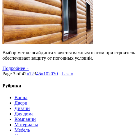
металлосайдинга
Выбор металлосайдинга является важным шагом при строительс
обеспечивает защиту от погодных условий.
Подробнее »
Page 3 of 42
«
1
2
3
4
5
»
10
20
30
...
Last »
Рубрики
Ванна
Двери
Дизайн
Для дома
Компании
Материалы
Мебель