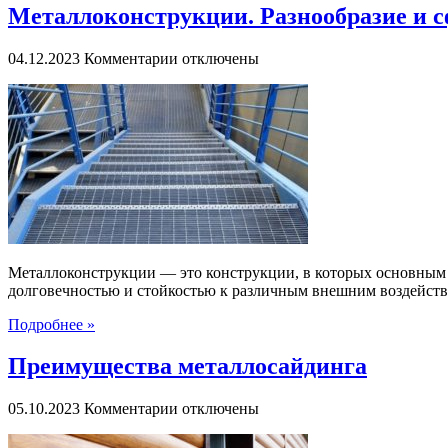
Металлоконструкции. Разнообразие и 
к
04.12.2023
Комментарии
отключены
записи
Металлоконструкции.
Разнообразие
и
сферы
применения
Металлоконструкции — это конструкции, в которых основным с
долговечностью и стойкостью к различным внешним воздейств
Подробнее »
Преимущества металлосайдинга
к
05.10.2023
Комментарии
отключены
записи
Преимущества