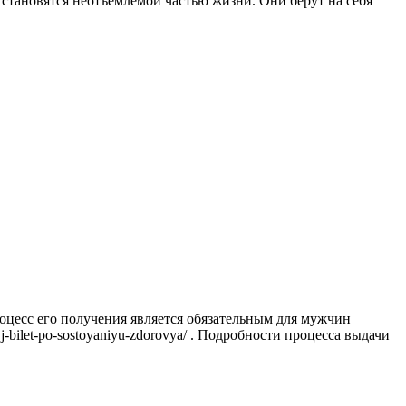
 становятся неотъемлемой частью жизни. Они берут на себя
цесс его получения является обязательным для мужчин
-bilet-po-sostoyaniyu-zdorovya/ . Подробности процесса выдачи