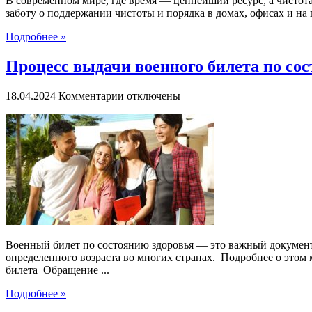
В современном мире, где время — ценнейший ресурс, а чистот
заботу о поддержании чистоты и порядка в домах, офисах и на 
Подробнее »
Процесс выдачи военного билета по со
к
18.04.2024
Комментарии
отключены
записи
Процесс
выдачи
военного
билета
по
состоянию
здоровья:
Шаги
и
подробности
Военный билет по состоянию здоровья — это важный документ
определенного возраста во многих странах. Подробнее о этом мож
билета Обращение ...
Подробнее »