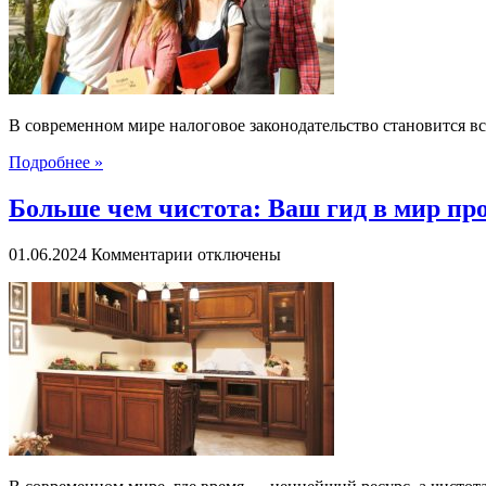
ваш
щит
и
меч
в
мире
В современном мире налоговое законодательство становится в
налогов
Подробнее »
Больше чем чистота: Ваш гид в мир пр
к
01.06.2024
Комментарии
отключены
записи
Больше
чем
чистота:
Ваш
гид
в
мир
профессионального
клининга