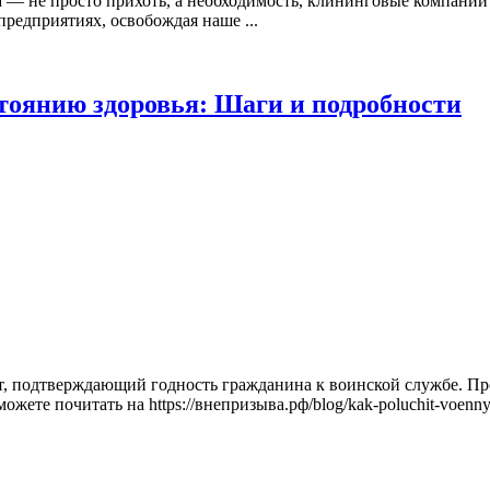
а — не просто прихоть, а необходимость, клининговые компании
предприятиях, освобождая наше ...
стоянию здоровья: Шаги и подробности
, подтверждающий годность гражданина к воинской службе. Про
ете почитать на https://внепризыва.рф/blog/kak-poluchit-voennyj