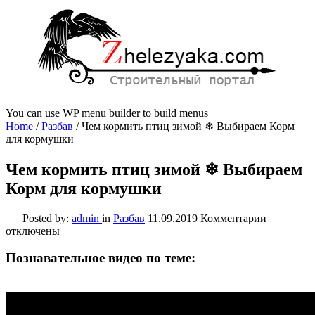
You can use WP menu builder to build menus
Home
/
Разбав
/
Чем кормить птиц зимой ❄ Выбираем Корм
для кормушки
Чем кормить птиц зимой ❄ Выбираем
Корм для кормушки
к
Posted by:
admin
in
Разбав
11.09.2019
Комментарии
записи
отключены
Чем
кормить
Познавательное видео по теме:
птиц
зимой
❄
Выбирае