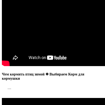
Корм
для
кормушки
Чем кормить птиц зимой ❄ Выбираем Корм для
кормушки
…