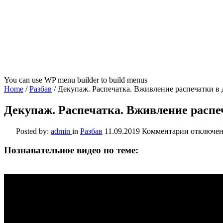
You can use WP menu builder to build menus
Home
/
Разбав
/
Декупаж. Распечатка. Вживление распечатки в 
Декупаж. Распечатка. Вживление распе
к
Posted by:
admin
in
Разбав
11.09.2019
Комментарии
отключе
записи
Декупаж.
Познавательное видео по теме:
Распечатк
Вживлен
распечатк
в
дерево