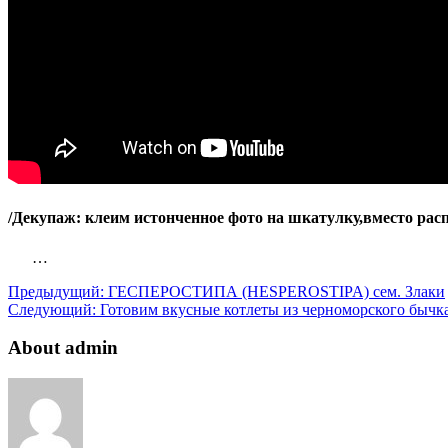
/Декупаж: клеим истонченное фото на шкатулку,вместо рас
…
Предыдущий:
ГЕСПЕРОСТИПА (HESPEROSTIPA) сем. Злаки
Следующий:
Готовим вкусные котлеты из черноморского бычка
About admin