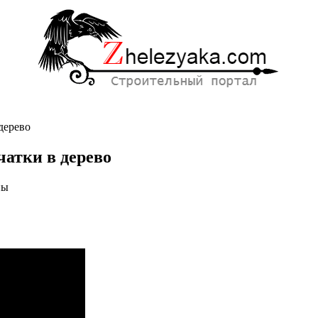
дерево
чатки в дерево
ны
а.
ие
и