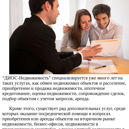
с
покупкой
и
продажей
квартиры
в
Москве
обращайт
в
“ДИОС-
Недвижим
“ДИОС-Недвижимость” специализируется уже много лет на
таких услугах, как обмен недвижимых объектов и расселение,
приобретение и продажа недвижимости, ипотечное
кредитование, оценка недвижимости, сопровождение сделок,
подбор объектом с учетом запросов, аренда.
Кроме этого, существует ряд дополнительных услуг, среди
которых оказание посреднической помощи в вопросах
приобретения или аренды объектов на вторичном рынке
недвижимости, бизнес-офисов, недвижимости в