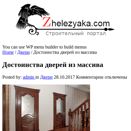
You can use WP menu builder to build menus
Home
/
Двери
/
Достоинства дверей из массива
Достоинства дверей из массива
к
Posted by:
admin
in
Двери
28.10.2017
Комментарии
отключены
записи
Достоинства
дверей
из
массива