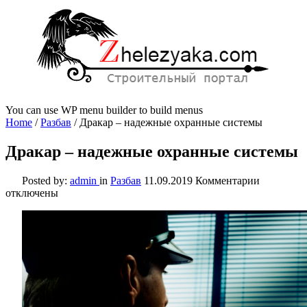
You can use WP menu builder to build menus
Home
/
Разбав
/
Дракар – надежные охранные системы
Дракар – надежные охранные системы
к
Posted by:
admin
in
Разбав
11.09.2019
Комментарии
записи
отключены
Дракар
–
надежные
охранные
системы