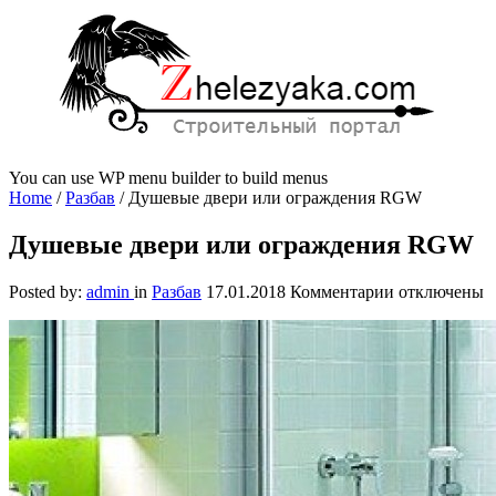
You can use WP menu builder to build menus
Home
/
Разбав
/
Душевые двери или ограждения RGW
Душевые двери или ограждения RGW
к
Posted by:
admin
in
Разбав
17.01.2018
Комментарии
отключены
записи
Душевые
двери
или
ограждения
RGW