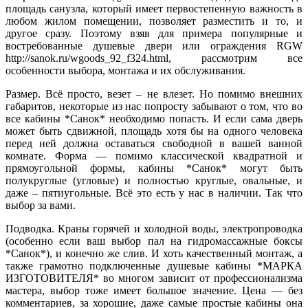
площадь санузла, который имеет первостепенную важность в
любом жилом помещении, позволяет разместить и то, и
другое сразу. Поэтому взяв для примера популярные и
востребованные душевые двери или ограждения RGW
http://sanok.ru/wgoods_92_f324.html, рассмотрим все
особенности выбора, монтажа и их обслуживания.
Размер. Всё просто, везет – не влезет. Но помимо внешних
габаритов, некоторые из нас попросту забывают о том, что во
все кабины *Санок* необходимо попасть. И если сама дверь
может быть сдвижной, площадь хотя бы на одного человека
перед ней должна оставаться свободной в вашей ванной
комнате. Форма — помимо классической квадратной и
прямоугольной формы, кабины *Санок* могут быть
полукруглые (угловые) и полностью круглые, овальные, и
даже – пятиугольные. Всё это есть у нас в наличии. Так что
выбор за вами.
Подводка. Краны горячей и холодной воды, электропроводка
(особенно если ваш выбор пал на гидромассажные боксы
*Санок*), и конечно же слив. И хоть качественный монтаж, а
также грамотно подключенные душевые кабины *МАРКА
ИЗГОТОВИТЕЛЯ* во многом зависит от профессионализма
мастера, выбор тоже имеет большое значение. Цена — без
комментариев, за хорошие, даже самые простые кабины она