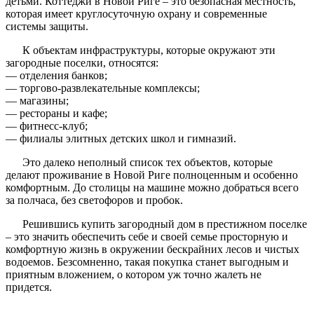
детьми. Коттеджи в Новой Риге – это безопасная местность,
которая имеет круглосуточную охрану и современные
системы защиты.
К объектам инфраструктуры, которые окружают эти
загородные поселки, относятся:
— отделения банков;
— торгово-развлекательные комплексы;
— магазины;
— рестораны и кафе;
— фитнесс-клуб;
— филиалы элитных детских школ и гимназий.
Это далеко неполный список тех объектов, которые
делают проживание в Новой Риге полноценным и особенно
комфортным. До столицы на машине можно добраться всего
за полчаса, без светофоров и пробок.
Решившись купить загородный дом в престижном поселке
– это значить обеспечить себе и своей семье просторную и
комфортную жизнь в окружении бескрайних лесов и чистых
водоемов. Безсомненно, такая покупка станет выгодным и
приятным вложением, о котором уж точно жалеть не
придется.