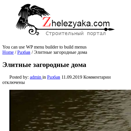
You can use WP menu builder to build menus
Home
/
Разбав
/
Элитные загородные дома
Элитные загородные дома
к
Posted by:
admin
in
Разбав
11.09.2019
Комментарии
записи
отключены
Элитные
загородн
дома