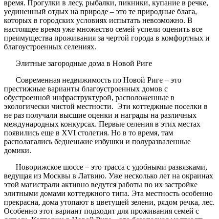
время. Прогулки в лесу, рыбалки, пикники, купание в речке,
уединенный отдых на природе – это те природные блага,
которых в городских условиях испытать невозможно. В
настоящее время уже множество семей успели оценить все
преимущества проживания за чертой города в комфортных и
благоустроенных селениях.
Элитные загородные дома в Новой Риге
Современная недвижимость по Новой Риге – это
престижные варианты благоустроенных домов с
обустроенной инфраструктурой, расположенные в
экологически чистой местности. Эти коттеджные поселки в
не раз получали высшие оценки и награды на различных
международных конкурсах. Первые селения в этих местах
появились еще в XVI столетия. Но в то время, там
располагались бедненькие избушки и полуразваленные
домики.
Новорижское шоссе – это трасса с удобными развязками,
ведущая из Москвы в Латвию. Уже несколько лет на окраинах
этой магистрали активно ведутся работы по их застройке
элитными домами коттеджного типа. Эта местность особенно
прекрасна, дома утопают в цветущей зелени, рядом речка, лес.
Особенно этот вариант подходит для проживания семей с