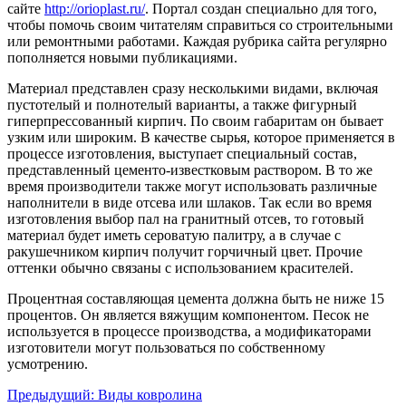
сайте
http://orioplast.ru/
. Портал создан специально для того,
чтобы помочь своим читателям справиться со строительными
или ремонтными работами. Каждая рубрика сайта регулярно
пополняется новыми публикациями.
Материал представлен сразу несколькими видами, включая
пустотелый и полнотелый варианты, а также фигурный
гиперпрессованный кирпич. По своим габаритам он бывает
узким или широким. В качестве сырья, которое применяется в
процессе изготовления, выступает специальный состав,
представленный цементо-известковым раствором. В то же
время производители также могут использовать различные
наполнители в виде отсева или шлаков. Так если во время
изготовления выбор пал на гранитный отсев, то готовый
материал будет иметь сероватую палитру, а в случае с
ракушечником кирпич получит горчичный цвет. Прочие
оттенки обычно связаны с использованием красителей.
Процентная составляющая цемента должна быть не ниже 15
процентов. Он является вяжущим компонентом. Песок не
используется в процессе производства, а модификаторами
изготовители могут пользоваться по собственному
усмотрению.
Предыдущий:
Виды ковролина