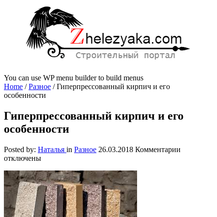
You can use WP menu builder to build menus
Home
/
Разное
/
Гиперпрессованный кирпич и его
особенности
Гиперпрессованный кирпич и его
особенности
к
Posted by:
Наталья
in
Разное
26.03.2018
Комментарии
записи
отключены
Гиперпрес
кирпич
и
его
особеннос