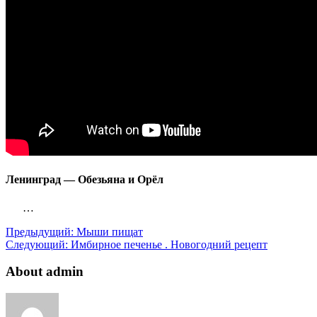
Ленинград — Обезьяна и Орёл
…
Предыдущий:
Мыши пищат
Следующий:
Имбирное печенье . Новогодний рецепт
About admin