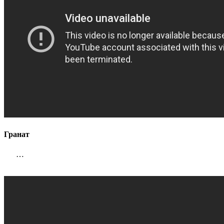
Гранат
…