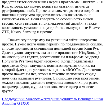
представляется обновленная версия программы КингРут 5.3.0
Rus, которая, как можно понять из названия, является
русифицированной. Примечательно, что до этого подобная
полезная программа представлялась исключительно на
китайском языке. Если говорить об особенностях новой
версии, стоит выделить привлекательный дизайн, а также
возможность установки на устройства, выпущенные Huawei,
ZTE, Nexus, Samsung и прочие.
Скачать эту программу на указанном сайте невероятно
просто. Нужно всего лишь перейти по предложенной ссылке,
а после произвести скачивании последней версии КингРут.
Далее нужно запустить скачанное приложение KingRoot.apk
на имеющийся гаджет, работающий на платформе Андроид.
Получить Рут тоже будет несложно. Когда предлагаемая
программа будет запущена, появиться круглая кнопка, на
которой будет присутствовать надпись «ROOT». Достаточно
просто нажать на нее, чтобы в течение нескольких секунд
получить желаемые рут-права. С помощью этой программы,
можно выполнят удаление ненужных заводских программ,
например, радио, журнал звонков, мессенджер и многие
другие.
Предыдущий:
Muzoboz – гитарный усилитель Behringer Guitar
Amplifier GTX60