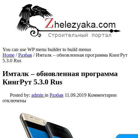
You can use WP menu builder to build menus
Home
/
Разбав
/
Имталк – обновленная программа КингРут
5.3.0 Rus
Имталк – обновленная программа
КингРут 5.3.0 Rus
к
Posted by:
admin
in
Разбав
11.09.2019
Комментарии
записи
отключены
Имталк
–
обновлен
программ
КингРут
5.3.0