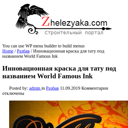
You can use WP menu builder to build menus
Home
/
Разбав
/
Инновационная краска для тату под
названием World Famous Ink
Инновационная краска для тату под
названием World Famous Ink
к
Posted by:
admin
in
Разбав
11.09.2019
Комментарии
записи
отключены
Инноваци
краска
для
тату
под
название