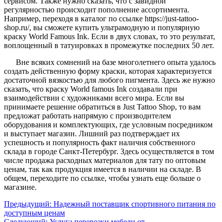
сервисом. Также нужно сказать, что с завидной
регулярностью происходит пополнение ассортимента.
Например, переходя в каталог по ссылке https://just-tattoo-
shop.ru/, вы сможете купить ультрамодную и популярную
краску World Famous Ink. Если в двух словах, то это результат,
воплощенный в татуировках в промежутке последних 50 лет.
Вне всяких сомнений на базе многолетнего опыта удалось
создать действенную форму краски, которая характеризуется
достаточной вязкостью для любого пигмента. Здесь же нужно
сказать, что краску World famous Ink создавали при
взаимодействии с художниками всего мира. Если вы
принимаете решение обратиться в Just Tattoo Shop, то вам
предложат работать напрямую с производителем
оборудования и комплектующих, где условным посредником
и выступает магазин. Лишний раз подтверждает их
успешность и популярность факт наличия собственного
склада в городе Санкт-Петербург. Здесь осуществляется в том
числе продажа расходных материалов для тату по оптовым
ценам, так как продукция имеется в наличии на складе. В
общем, переходите по ссылке, чтобы узнать еще больше о
магазине.
Предыдущий:
Надежный поставщик спортивного питания по
доступным ценам
Следующий:
Услуга перевозки мебели от