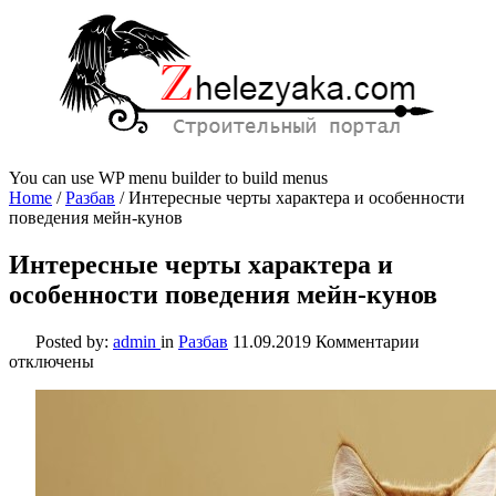
You can use WP menu builder to build menus
Home
/
Разбав
/
Интересные черты характера и особенности
поведения мейн-кунов
Интересные черты характера и
особенности поведения мейн-кунов
к
Posted by:
admin
in
Разбав
11.09.2019
Комментарии
записи
отключены
Интересн
черты
характера
и
особенно
поведени