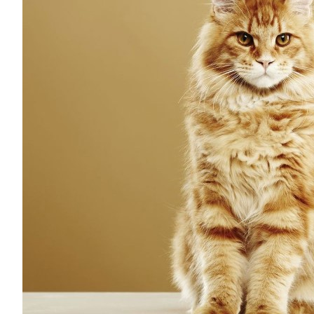
мейн-
кунов