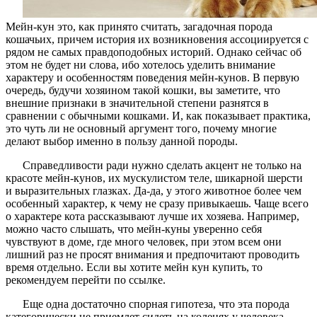
Мейн-кун это, как принято считать, загадочная порода
кошачьих, причем история их возникновения ассоциируется с
рядом не самых правдоподобных историй. Однако сейчас об
этом не будет ни слова, ибо хотелось уделить внимание
характеру и особенностям поведения мейн-кунов. В первую
очередь, будучи хозяином такой кошки, вы заметите, что
внешние признаки в значительной степени разнятся в
сравнении с обычными кошками. И, как показывает практика,
это чуть ли не основный аргумент того, почему многие
делают выбор именно в пользу данной породы.
Справедливости ради нужно сделать акцент не только на
красоте мейн-кунов, их мускулистом теле, шикарной шерсти
и выразительных глазках. Да-да, у этого животное более чем
особенный характер, к чему не сразу привыкаешь. Чаще всего
о характере кота рассказывают лучше их хозяева. Например,
можно часто слышать, что мейн-куны уверенно себя
чувствуют в доме, где много человек, при этом всем они
лишний раз не просят внимания и предпочитают проводить
время отдельно. Если вы хотите мейн кун купить, то
рекомендуем перейти по ссылке.
Еще одна достаточно спорная гипотеза, что эта порода
категорически не приемлет сидеть на коленях у человека.