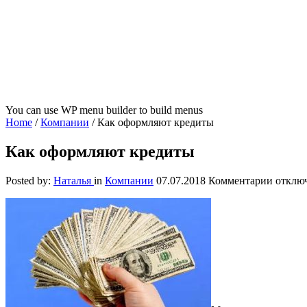
You can use WP menu builder to build menus
Home
/
Компании
/
Как оформляют кредиты
Как оформляют кредиты
к
Posted by:
Наталья
in
Компании
07.07.2018
Комментарии
отклю
записи
Как
оформ
кредит