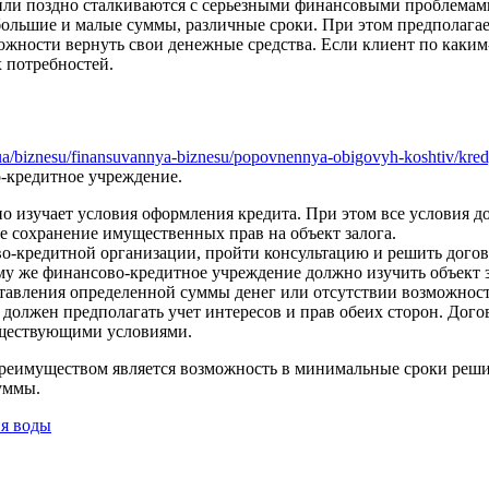
или поздно сталкиваются с серьезными финансовыми проблемам
ольшие и малые суммы, различные сроки. При этом предполагаетс
жности вернуть свои денежные средства. Если клиент по каким
 потребностей.
.ua/biznesu/finansuvannya-biznesu/popovnennya-obigovyh-koshtiv/kred
о-кредитное учреждение.
но изучает условия оформления кредита. При этом все условия
ее сохранение имущественных прав на объект залога.
о-кредитной организации, пройти консультацию и решить догов
у же финансово-кредитное учреждение должно изучить объект за
ставления определенной суммы денег или отсутствии возможнос
 должен предполагать учет интересов и прав обеих сторон. Дого
уществующими условиями.
еимуществом является возможность в минимальные сроки решит
уммы.
ия воды