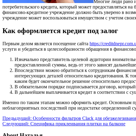
Многие люди рано 
потребительского кредита, который может предоставляться на б
финансово-кредитное учреждение должно быть уверено в возмо
учреждение может воспользоваться имуществом с учетом своих
Как оформляется кредит под залог
Первым делом является посещение сайта
https://creditdnepr.com
услуги и убедиться в целесообразности обращения в финансов
Изначально представитель целевой аудитории вниматель
предоставленной суммы, ведь от этого зависят дальнейш
Впоследствии можно обратиться к сотрудникам финансов
интересующих деталей относительно кредитования. К том
каким будет окончательное решение относительно предо
В обязательном порядке подписывается договор, который
В дальнейшем выплачивается кредит в соответствии с с
Именно по таким этапам можно оформить кредит. Основным пр
неблагоприятных последствий при недостатке определенной с
Предыдущий:
Особенности фильтров Clack для обезжелезиван
Следующий:
Специфика приклеивания плитки на балконе
About Наталья