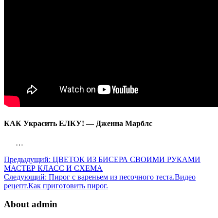
КАК Украсить ЕЛКУ! — Дженна Марблс
…
Предыдущий:
ЦВЕТОК ИЗ БИСЕРА СВОИМИ РУКАМИ
МАСТЕР КЛАСС И СХЕМА
Следующий:
Пирог с вареньем из песочного теста.Видео
рецепт.Как приготовить пирог.
About admin