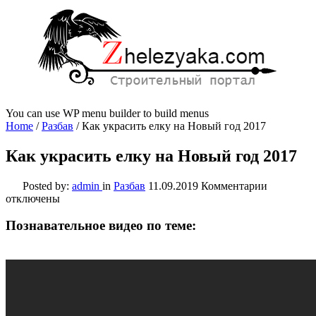
You can use WP menu builder to build menus
Home
/
Разбав
/
Как украсить елку на Новый год 2017
Как украсить елку на Новый год 2017
к
Posted by:
admin
in
Разбав
11.09.2019
Комментарии
записи
отключены
Как
украсить
Познавательное видео по теме:
елку
на
Новый
год
2017