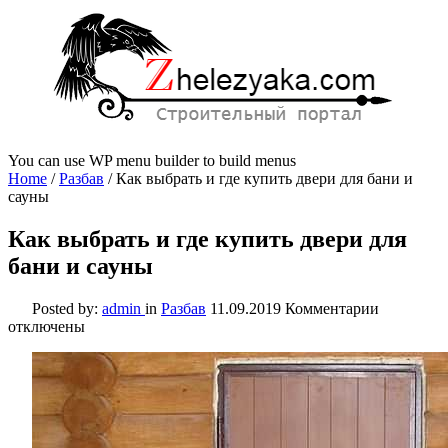
You can use WP menu builder to build menus
Home
/
Разбав
/
Как выбрать и где купить двери для бани и
сауны
Как выбрать и где купить двери для
бани и сауны
к
Posted by:
admin
in
Разбав
11.09.2019
Комментарии
записи
отключены
Как
выбрать
и
где
купить
двери