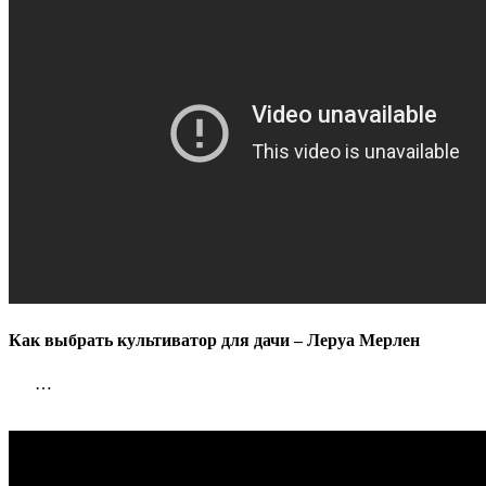
Леруа
Мерлен
Как выбрать культиватор для дачи – Леруа Мерлен
…