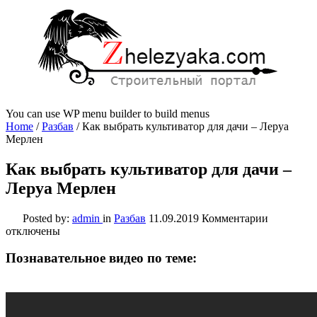
You can use WP menu builder to build menus
Home
/
Разбав
/
Как выбрать культиватор для дачи – Леруа
Мерлен
Как выбрать культиватор для дачи –
Леруа Мерлен
к
Posted by:
admin
in
Разбав
11.09.2019
Комментарии
записи
отключены
Как
выбрать
Познавательное видео по теме:
культиват
для
дачи
–