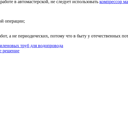
аботе в автомастерской, не следует использовать
компрессор м
ой операции;
т, а не периодических, потому что в быту у отечественных пот
иленовых труб для водопровода
е решение