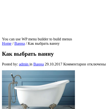
You can use WP menu builder to build menus
Home
/
Ванна
/
Как выбрать ванну
Как выбрать ванну
к
Posted by:
admin
in
Ванна
29.10.2017
Комментарии
отключены
записи
Как
выбрать
ванну