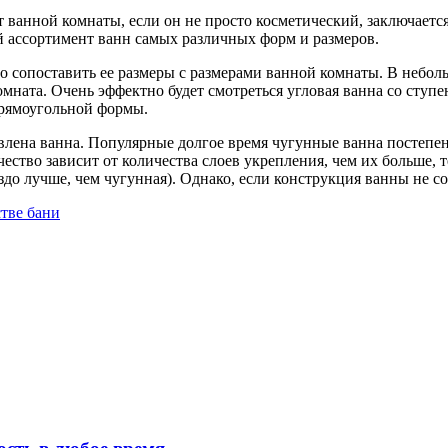
т ванной комнаты, если он не просто косметический, заключаетс
 ассортимент ванн самых различных форм и размеров.
о сопоставить ее размеры с размерами ванной комнаты. В небол
омната. Очень эффектно будет смотреться угловая ванна со сту
прямоугольной формы.
товлена ванна. Популярные долгое время чугунные ванна постеп
ство зависит от количества слоев укрепления, чем их больше, т
аздо лучше, чем чугунная). Однако, если конструкция ванны не с
тве бани