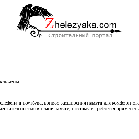
ключены
писи
рты
мяти
телефона и ноутбука, вопрос расширения памяти для комфортног
я
 вместительностью в плане памяти, поэтому и требуется примен
кбук