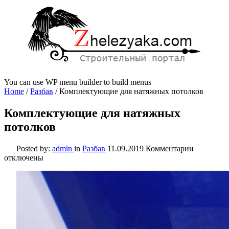
You can use WP menu builder to build menus
Home
/
Разбав
/
Комплектующие для натяжных потолков
Комплектующие для натяжных
потолков
к
Posted by:
admin
in
Разбав
11.09.2019
Комментарии
записи
отключены
Комплек
для
натяжных
потолков