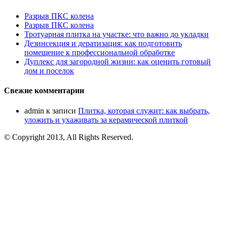
Разрыв ПКС колена
Разрыв ПКС колена
Тротуарная плитка на участке: что важно до укладки
Дезинсекция и дератизация: как подготовить
помещение к профессиональной обработке
Дуплекс для загородной жизни: как оценить готовый
дом и поселок
Свежие комментарии
admin
к записи
Плитка, которая служит: как выбрать,
уложить и ухаживать за керамической плиткой
© Copyright 2013, All Rights Reserved.