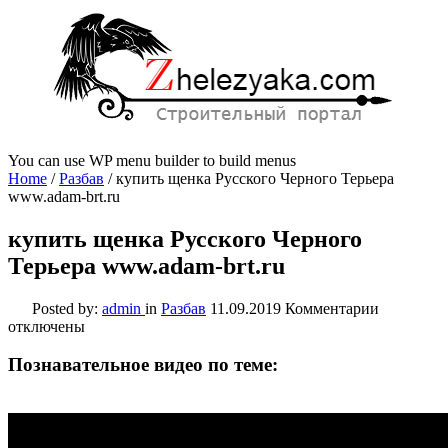
You can use WP menu builder to build menus
Home
/
Разбав
/
купить щенка Русского Черного Терьера
www.adam-brt.ru
купить щенка Русского Черного
Терьера www.adam-brt.ru
к
Posted by:
admin
in
Разбав
11.09.2019
Комментарии
записи
отключены
купить
щенка
Познавательное видео по теме:
Русского
Черного
Терьера
www.adam