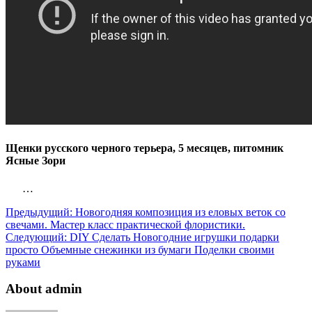
Щенки русского черного терьера, 5 месяцев, питомник
Ясные Зори
…
Предыдущий:
Новогодняя композиция из еловых веток со
свечами. Мастер класс практической флористики.
Следующий:
DIY Сделать Новогодние игрушки подарки
просто Объемные снежинки из бумаги Поделки своими
руками
About admin