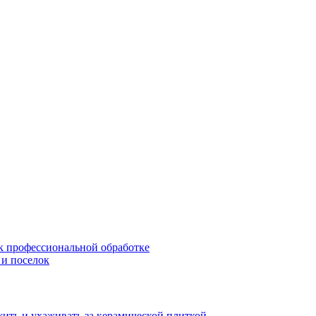
 к профессиональной обработке
 и поселок
жить и ухаживать за керамической плиткой