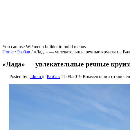
You can use WP menu builder to build menus
Home
/
Разбав
/
«Лада» — увлекательные речные круизы на Вала
«Лада» — увлекательные речные круизы
к
Posted by:
admin
in
Разбав
11.09.2019
Комментарии
отключе
записи
«Лада»
—
увлекате
речные
круизы
на
Валаам
и
в