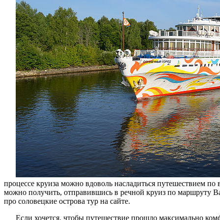
другие
известны
места
процессе круиза можно вдоволь насладиться путешествием по 
можно получить, отправившись в речной круиз по маршруту Ва
про соловецкие острова тур на сайте.
Если хочется, чтобы путешествие прошло максимально комф