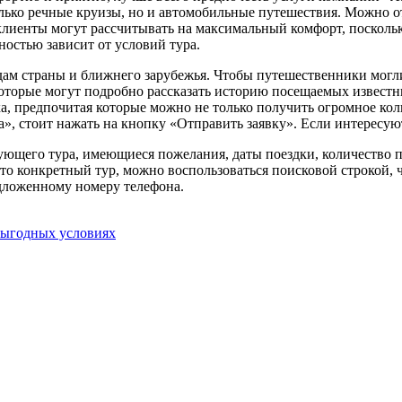
 только речные круизы, но и автомобильные путешествия. Можно 
, клиенты могут рассчитывать на максимальный комфорт, поскол
остью зависит от условий тура.
дам страны и ближнего зарубежья. Чтобы путешественники могл
оторые могут подробно рассказать историю посещаемых известн
, предпочитая которые можно не только получить огромное коли
, стоит нажать на кнопку «Отправить заявку». Если интересуют
ующего тура, имеющиеся пожелания, даты поездки, количество п
-то конкретный тур, можно воспользоваться поисковой строкой, 
едложенному номеру телефона.
выгодных условиях