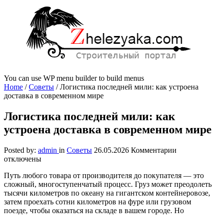
You can use WP menu builder to build menus
Home
/
Советы
/
Логистика последней мили: как устроена
доставка в современном мире
Логистика последней мили: как
устроена доставка в современном мире
к
Posted by:
admin
in
Советы
26.05.2026
Комментарии
записи
отключены
Логистика
Путь любого товара от производителя до покупателя — это
последней
сложный, многоступенчатый процесс. Груз может преодолеть
мили:
тысячи километров по океану на гигантском контейнеровозе,
как
затем проехать сотни километров на фуре или грузовом
устроена
поезде, чтобы оказаться на складе в вашем городе. Но
доставка