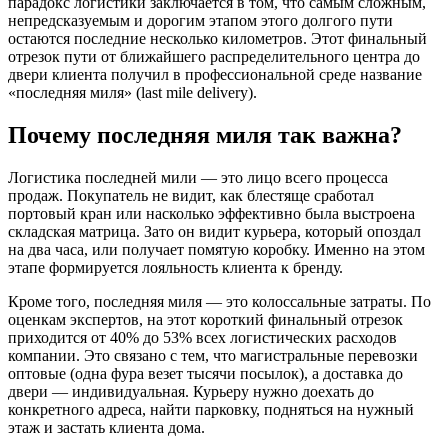
парадокс логистики заключается в том, что самым сложным,
в
непредсказуемым и дорогим этапом этого долгого пути
современно
остаются последние несколько километров. Этот финальный
мире
отрезок пути от ближайшего распределительного центра до
двери клиента получил в профессиональной среде название
«последняя миля» (last mile delivery).
Почему последняя миля так важна?
Логистика последней мили — это лицо всего процесса
продаж. Покупатель не видит, как блестяще сработал
портовый кран или насколько эффективно была выстроена
складская матрица. Зато он видит курьера, который опоздал
на два часа, или получает помятую коробку. Именно на этом
этапе формируется лояльность клиента к бренду.
Кроме того, последняя миля — это колоссальные затраты. По
оценкам экспертов, на этот короткий финальный отрезок
приходится от 40% до 53% всех логистических расходов
компании. Это связано с тем, что магистральные перевозки
оптовые (одна фура везет тысячи посылок), а доставка до
двери — индивидуальная. Курьеру нужно доехать до
конкретного адреса, найти парковку, подняться на нужный
этаж и застать клиента дома.