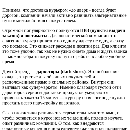
Понимая, что доставка курьером «до двери» всегда будет
дорогой, компании начали активно развивать альтернативные
пути взаимодействия с покупателем.
Огромной популярностью пользуются
ПВЗ (пункты выдачи
заказов) и постаматы
. Для логистической компании это
спасение: курьер привозит по одному адресу не одну, а сразу
сто посылок. Это снижает расходы в десятки раз. Для клиента
это тоже удобно, так как не нужно сидеть дома и ждать звонка
— можно забрать покупку по пути с работы в любое удобное
время.
Другой тренд —
дарксторы (dark stores)
. Это небольшие
склады, закрытые для обычных покупателей и
расположенные прямо в спальных районах. Внутри они
выглядят как супермаркеты. Именно благодаря густой сети
дарксторов сервисы доставки продуктов умудряются
привозить заказ за 15 минут — курьеру на велосипеде нужно
проехать всего пару-тройку кварталов.
Сфера логистики развивается стремительными темпами, и
чтобы оставаться в курсе новых тенденций, полезно изучать
опыт различных компаний. О том, как внедряются
современные решения в повседневную жизнь и региональные