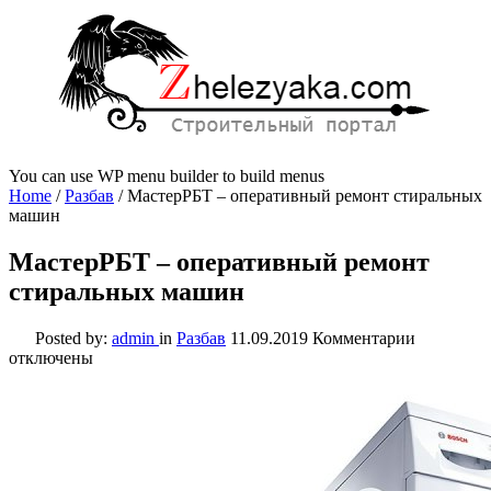
You can use WP menu builder to build menus
Home
/
Разбав
/
МастерРБТ – оперативный ремонт стиральных
машин
МастерРБТ – оперативный ремонт
стиральных машин
к
Posted by:
admin
in
Разбав
11.09.2019
Комментарии
записи
отключены
МастерРБ
–
оператив
ремонт
стиральн
машин