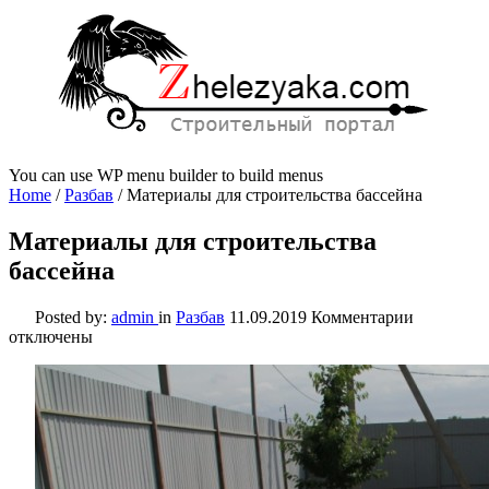
You can use WP menu builder to build menus
Home
/
Разбав
/
Материалы для строительства бассейна
Материалы для строительства
бассейна
к
Posted by:
admin
in
Разбав
11.09.2019
Комментарии
записи
отключены
Материал
для
строитель
бассейна