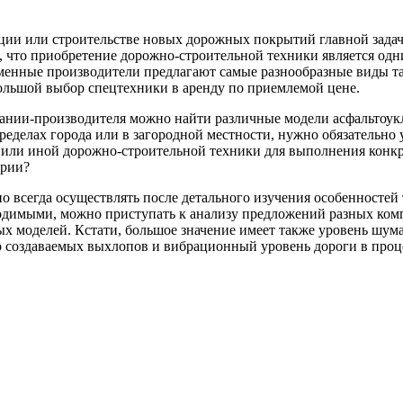
кции или строительстве новых дорожных покрытий главной задач
, что приобретение дорожно-строительной техники является од
енные производители предлагают самые разнообразные виды так
большой выбор спецтехники в аренду по приемлемой цене.
ании-производителя можно найти различные модели асфальтоукла
еделах города или в загородной местности, нужно обязательно 
 или иной дорожно-строительной техники для выполнения конкр
ории?
всегда осуществлять после детального изучения особенностей т
ходимыми, можно приступать к анализу предложений разных ком
х моделей. Кстати, большое значение имеет также уровень шума
во создаваемых выхлопов и вибрационный уровень дороги в проц