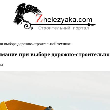
ри выборе дорожно-строительной техники
имание при выборе дорожно-строительно
ны
истики
ьной