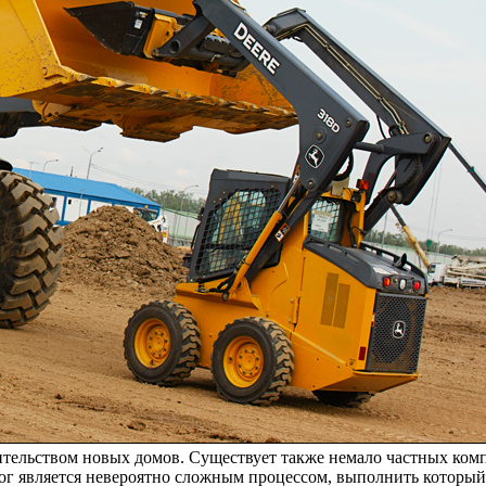
оительством новых домов. Существует также немало частных ко
орог является невероятно сложным процессом, выполнить котор