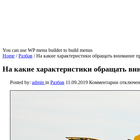
You can use WP menu builder to build menus
Home
/
Разбав
/
На какие характеристики обращать внимание п
На какие характеристики обращать вн
к
Posted by:
admin
in
Разбав
11.09.2019
Комментарии
отключе
записи
На
какие
характер
обращать
внимание
при
выборе
дорожно-
строител