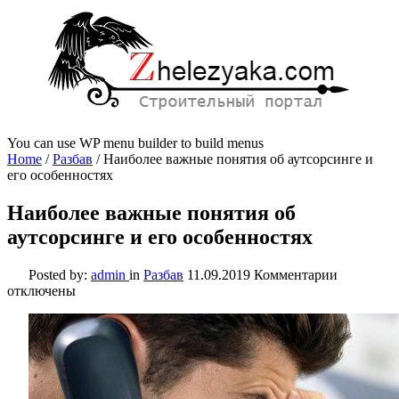
You can use WP menu builder to build menus
Home
/
Разбав
/
Наиболее важные понятия об аутсорсинге и
его особенностях
Наиболее важные понятия об
аутсорсинге и его особенностях
к
Posted by:
admin
in
Разбав
11.09.2019
Комментарии
записи
отключены
Наиболее
важные
понятия
об
аутсорсин
и