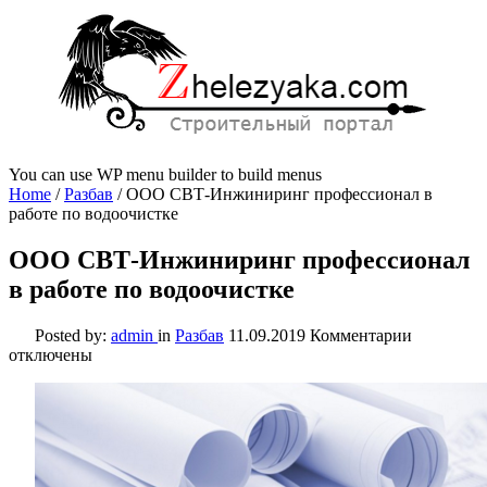
You can use WP menu builder to build menus
Home
/
Разбав
/
ООО СВТ-Инжиниринг профессионал в
работе по водоочистке
ООО СВТ-Инжиниринг профессионал
в работе по водоочистке
к
Posted by:
admin
in
Разбав
11.09.2019
Комментарии
записи
отключены
ООО
СВТ-
Инжинир
професси
в
работе