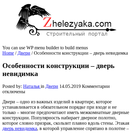
You can use WP menu builder to build menus
Home
/
Двери
/
Особенности конструкции – дверь невидимка
Особенности конструкции – дверь
невидимка
к
Posted by:
Наталья
in
Двери
14.05.2019
Комментарии
записи
отключены
Особеннос
Двери – одно из важных изделий в квартире, которое
конструкц
устанавливается в обязательном порядке при входе и не
–
только – многие предпочитают иметь межкомнатные дверные
дверь
конструкции.
Популярность набирает дверное полотно,
невидимка
которое словно призрак, скользит плавно вдоль стены. Этакая
дверь невидимка
, в которой управление спрятано в полотне –