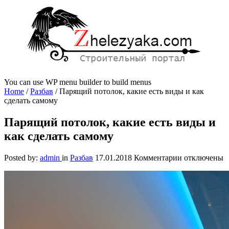
You can use WP menu builder to build menus
Home
/
Разбав
/
Парящий потолок, какие есть виды и как
сделать самому
Парящий потолок, какие есть виды и
как сделать самому
к
Posted by:
admin
in
Разбав
17.01.2018
Комментарии
отключены
записи
Парящий
потолок,
какие
есть
виды
и