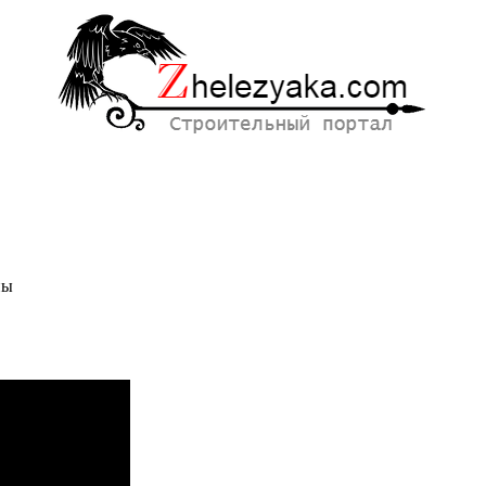
ны
Т-