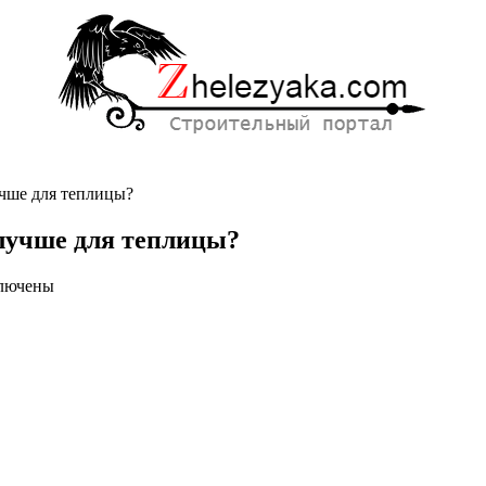
учше для теплицы?
 лучше для теплицы?
лючены
си
ка,
ло
карбонат:
ше
лицы?