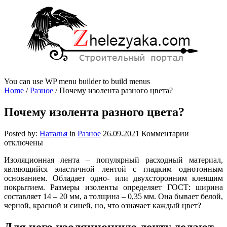
You can use WP menu builder to build menus
Home
/
Разное
/
Почему изолента разного цвета?
Почему изолента разного цвета?
к
Posted by:
Наталья
in
Разное
26.09.2021
Комментарии
записи
отключены
Почему
Изоляционная лента – популярный расходный материал,
изолента
являющийся эластичной лентой с гладким однотонным
разного
основанием. Обладает одно- или двухсторонним клеящим
цвета?
покрытием. Размеры изоленты определяет ГОСТ: ширина
составляет 14 – 20 мм, а толщина – 0,35 мм. Она бывает белой,
черной, красной и синей, но, что означает каждый цвет?
Для чего изоляционную ленту делают