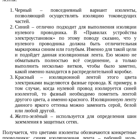
Черный – повседневный вариант изоленты,
позволяющий осуществлять изоляцию токоведущих
частей.
Синий – отлично подходит для выполнения изоляции
нулевого проводника. В «Правилах устройства
электроустановок» по этому поводу сказано, что у
нулевого проводника должна быть отличительная
маркировка синим или голубым. Именно для такой цели
и подойдет данная изоляционная лента. Ею можно не
обматывать полностью всё соединение, а только
выполнить несколько витков, чтобы было заметно,
какой именно находится в распределительной коробке.
Красный – изоляционной лентой этого цвета
электриками выделяются фазные провода. К примеру, в
том случае, когда нулевой провод изолируется синей
изолентой, то фазный необходимо пометить лентой
другого цвета, а именно красного. Изоляционную ленту
данного яркого оттенка можно заменить серой, белой
или любой другой.
Желто-зелёный – используется для определения шин
заземления в защитных сетях.
Получается, что цветами изоленты обозначаются конкретные
проводники: синяя изоляционная лента – рабочий ноль,